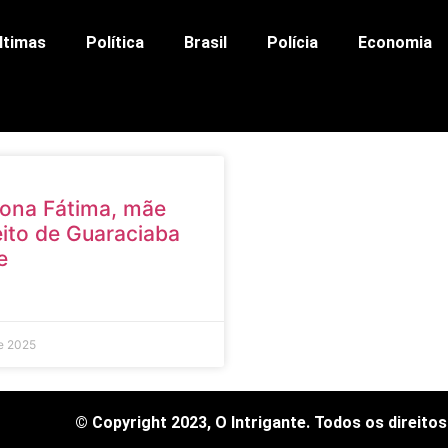
ltimas
Política
Brasil
Polícia
Economia
ona Fátima, mãe
eito de Guaraciaba
e
e 2025
© Copyright 2023, O Intrigante. Todos os direito