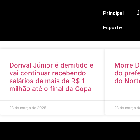
Principal
Ú
Esporte
Dorival Júnior é demitido e
Morre D
vai continuar recebendo
do pref
salários de mais de R$ 1
do Nort
milhão até o final da Copa
28 de março de 2025
28 de março d