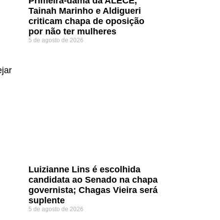
Primeira-dama da ALECE,
Tainah Marinho e Aldigueri
criticam chapa de oposição
por não ter mulheres
5 de agosto de 2026
jar
Luizianne Lins é escolhida
candidata ao Senado na chapa
governista; Chagas Vieira será
suplente
5 de agosto de 2026