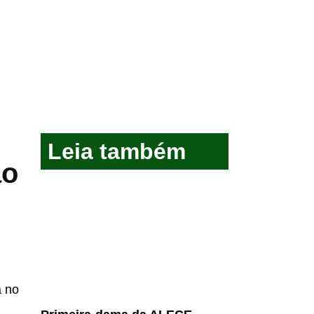
Leia também
ão
a no