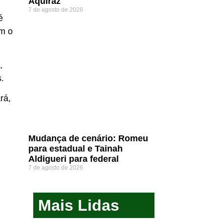
Aquiraz
7 de agosto de 2026
é
om o
,
.
rá,
Mudança de cenário: Romeu
para estadual e Tainah
Aldigueri para federal
7 de agosto de 2026
Mais Lidas