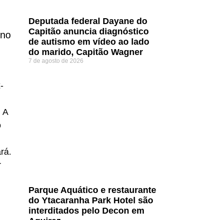
Deputada federal Dayane do
Capitão anuncia diagnóstico
rno
de autismo em vídeo ao lado
do marido, Capitão Wagner
7 de agosto de 2026
-
 A
o
rá.
r
Parque Aquático e restaurante
do Ytacaranha Park Hotel são
interditados pelo Decon em