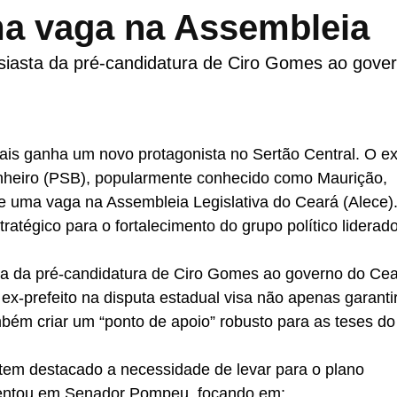
a vaga na Assembleia
usiasta da pré-candidatura de Ciro Gomes ao gove
uais ganha um novo protagonista no Sertão Central. O ex
nheiro (PSB), popularmente conhecido como Maurição,
uma vaga na Assembleia Legislativa do Ceará (Alece).
ratégico para o fortalecimento do grupo político liderad
sta da pré-candidatura de Ciro Gomes ao governo do Cea
o ex-prefeito na disputa estadual visa não apenas garanti
mbém criar um “ponto de apoio” robusto para as teses do
tem destacado a necessidade de levar para o plano
mentou em Senador Pompeu, focando em: