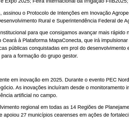
 e Expo 2025; Feira Internacional da Irrigação FIIB2025
assinou o Protocolo de Intenções em Inovação Agropecuá
Desenvolvimento Rural e Superintendência Federal de Ag
 institucional para que consigamos avançar mais rápido
o Ceará à Plataforma MapaConecta, que irá impulsionar 
ticas públicas conquistadas em prol do desenvolvimento
s para a formação do grupo gestor.
mente em inovação em 2025. Durante o evento PEC Norde
ócio. As inovações incluíram desde o monitoramento int
ência artificial no campo.
olvimento regional em todas as 14 Regiões de Planejame
 e apoiou 27 municípios cearenses em ações de fortalec