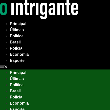
Ir
para
o
conteúdo
Principal
Últimas
Política
Brasil
Polícia
Economia
Esporte
Principal
Últimas
Política
Brasil
Polícia
Economia
Esporte