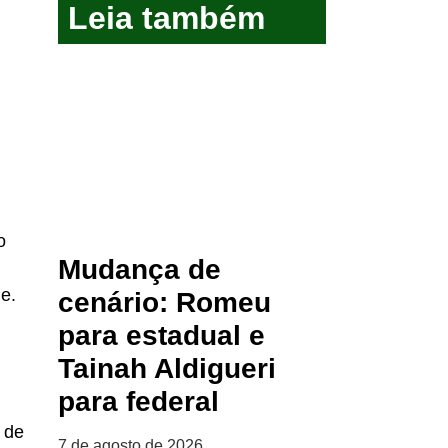
Leia também
o
Mudança de
e.
cenário: Romeu
para estadual e
Tainah Aldigueri
para federal
 de
7 de agosto de 2026