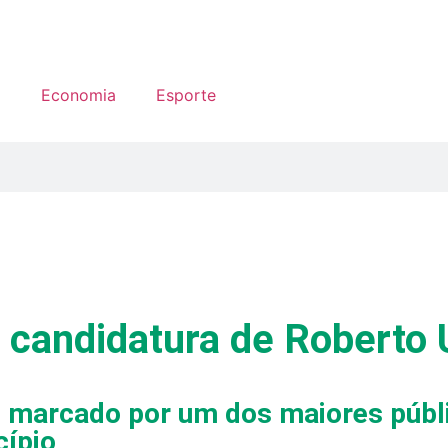
a
Economia
Esporte
candidatura de Roberto U
foi marcado por um dos maiores púb
cípio