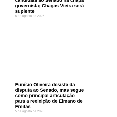
candidata ao Senado na chapa
governista; Chagas Vieira será
suplente
5 de agosto de 2026
Eunício Oliveira desiste da
disputa ao Senado, mas segue
como principal articulação
para a reeleição de Elmano de
Freitas
5 de agosto de 2026