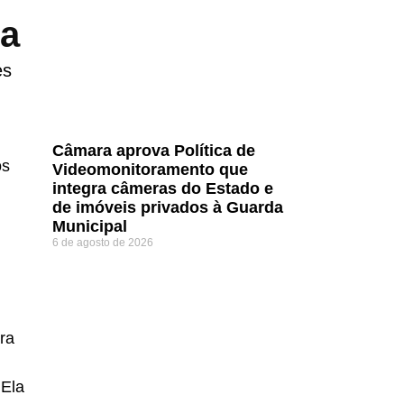
ra
es
Câmara aprova Política de
os
Videomonitoramento que
integra câmeras do Estado e
de imóveis privados à Guarda
Municipal
6 de agosto de 2026
ra
 Ela