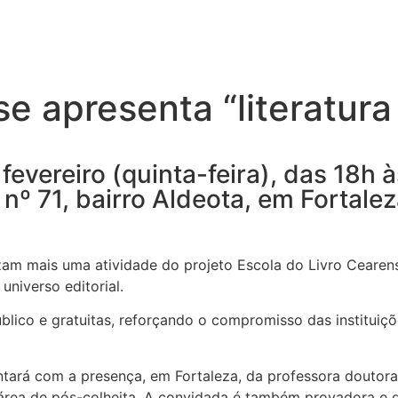
e apresenta “literatura
 fevereiro (quinta-feira), das 18h
nº 71, bairro Aldeota, em Fortale
m mais uma atividade do projeto Escola do Livro Cearense, 
universo editorial.
úblico e gratuitas, reforçando o compromisso das institu
ntará com a presença, em Fortaleza, da professora doutora
área de pós-colheita. A convidada é também provadora e d