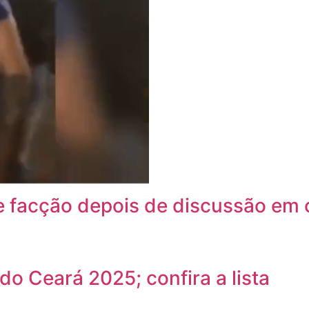
 facção depois de discussão em 
do Ceará 2025; confira a lista