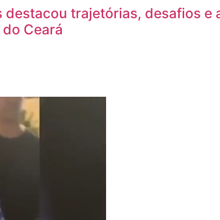
 destacou trajetórias, desafios e 
 do Ceará