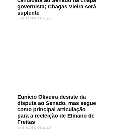
candidata ao Senado na chapa
governista; Chagas Vieira será
suplente
5 de agosto de 2026
Eunício Oliveira desiste da
disputa ao Senado, mas segue
como principal articulação
para a reeleição de Elmano de
Freitas
5 de agosto de 2026