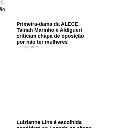
so,
ção
Primeira-dama da ALECE,
Tainah Marinho e Aldigueri
criticam chapa de oposição
por não ter mulheres
5 de agosto de 2026
Luizianne Lins é escolhida