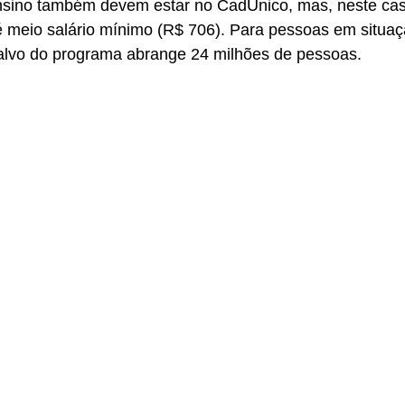
 ensino também devem estar no CadÚnico, mas, neste ca
té meio salário mínimo (R$ 706). Para pessoas em situa
o-alvo do programa abrange 24 milhões de pessoas.