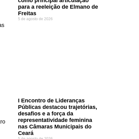
como principal articulação
para a reeleição de Elmano de
Freitas
5 de agosto de 2026
as
I Encontro de Lideranças
Públicas destacou trajetórias,
desafios e a força da
representatividade feminina
tro
nas Câmaras Municipais do
Ceará
5 de agosto de 2026