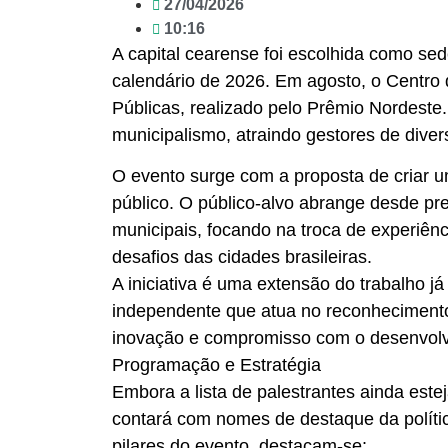
27/04/2026
10:16
A capital cearense foi escolhida como se
calendário de 2026. Em agosto, o Centro 
Públicas, realizado pelo Prêmio Nordeste
municipalismo, atraindo gestores de divers
O evento surge com a proposta de criar u
público. O público-alvo abrange desde pref
municipais, focando na troca de experiên
desafios das cidades brasileiras.
A iniciativa é uma extensão do trabalho j
independente que atua no reconhecimento
inovação e compromisso com o desenvolv
Programação e Estratégia
Embora a lista de palestrantes ainda este
contará com nomes de destaque da polític
pilares do evento, destacam-se: