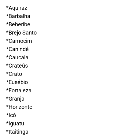
*Aquiraz
*Barbalha
*Beberibe
*Brejo Santo
*Camocim
*Canindé
*Caucaia
*Crateús
*Crato
*Eusébio
*Fortaleza
*Granja
*Horizonte
*Icó
*Iguatu
*Itaitinga