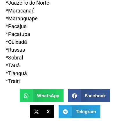
*Juazeiro do Norte
*Maracanaú
*Maranguape
*Pacajus
*Pacatuba
*Quixadá
*Russas
*Sobral
*Tauá
*Tianguá
*Trairi
WhatsApp
Facebook
X
Telegram