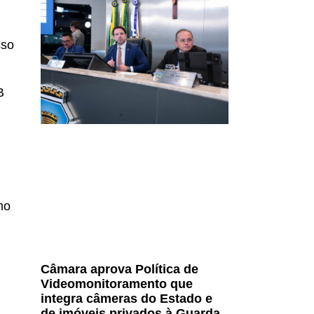
sso
B
mo
Câmara aprova Política de
Videomonitoramento que
integra câmeras do Estado e
de imóveis privados à Guarda