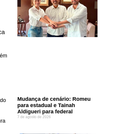
ca
tém
Mudança de cenário: Romeu
 do
para estadual e Tainah
Aldigueri para federal
7 de agosto de 2026
ura