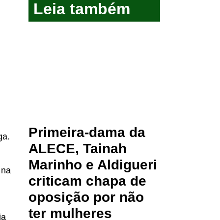
Leia também
Primeira-dama da
ga.
ALECE, Tainah
Marinho e Aldigueri
 na
criticam chapa de
oposição por não
ter mulheres
ia