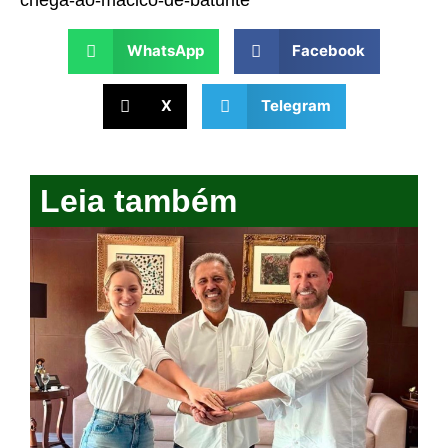
chega-ao-macico-de-baturite
WhatsApp
Facebook
X
Telegram
Leia também