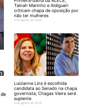
Primeira-dama da ALECE,
Tainah Marinho e Aldigueri
criticam chapa de oposição por
não ter mulheres
5 de agosto de 2026
a
Luizianne Lins é escolhida
candidata ao Senado na chapa
governista; Chagas Vieira será
 de
suplente
5 de agosto de 2026