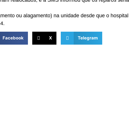
foram realocados, e a SMS informou que os reparos seri
bamento ou alagamento) na unidade desde que o hospital 
4.
Facebook
X
Telegram