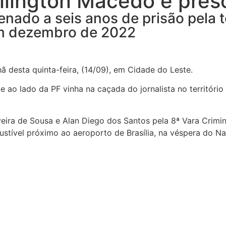
llington Macedo é pres
denado a seis anos de prisão pela
 em dezembro de 2022
ã desta quinta-feira, (14/09), em Cidade do Leste.
ue ao lado da PF vinha na caçada do jornalista no territóri
ra de Sousa e Alan Diego dos Santos pela 8ª Vara Criminal
stível próximo ao aeroporto de Brasília, na véspera do Nat