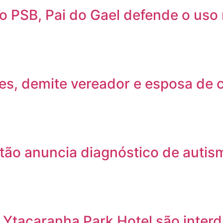
lo PSB, Pai do Gael defende o us
ues, demite vereador e esposa de 
tão anuncia diagnóstico de autis
 Ytacaranha Park Hotel são inter