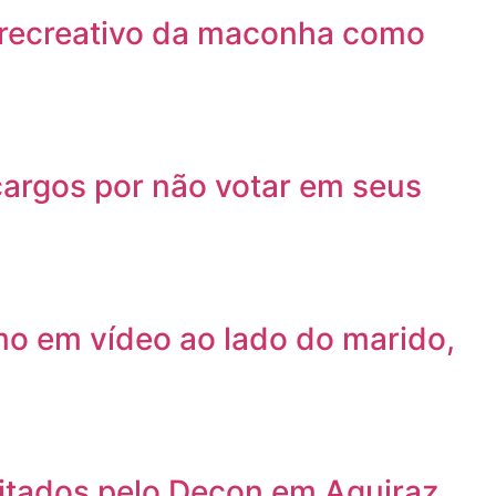
o recreativo da maconha como
cargos por não votar em seus
mo em vídeo ao lado do marido,
ditados pelo Decon em Aquiraz