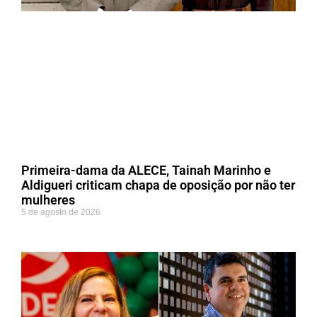
Primeira-dama da ALECE, Tainah Marinho e
Aldigueri criticam chapa de oposição por não ter
mulheres
5 de agosto de 2026