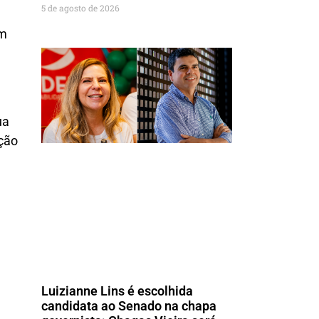
5 de agosto de 2026
am
ua
ção
Luizianne Lins é escolhida
candidata ao Senado na chapa