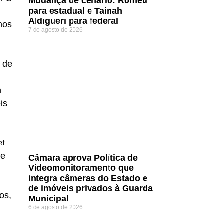
Mudança de cenário: Romeu
para estadual e Tainah
Aldigueri para federal
nos
7 de agosto de 2026
 de
m
is
et
 e
Câmara aprova Política de
Videomonitoramento que
integra câmeras do Estado e
de imóveis privados à Guarda
os,
Municipal
6 de agosto de 2026