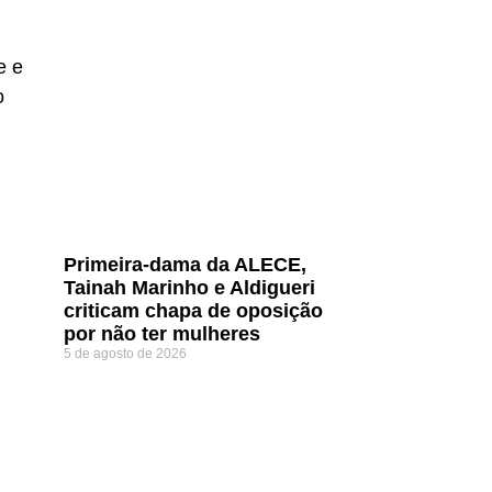
e e
o
,
Primeira-dama da ALECE,
Tainah Marinho e Aldigueri
criticam chapa de oposição
por não ter mulheres
5 de agosto de 2026