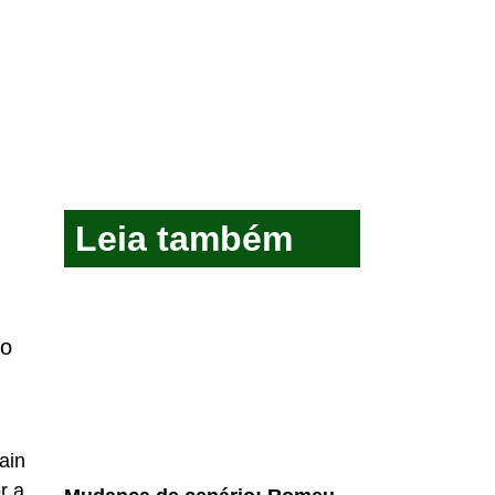
Leia também
to
ain
r a